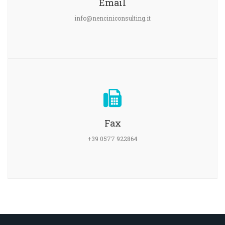
Email
info@nenciniconsulting.it
Fax
+39 0577 922864